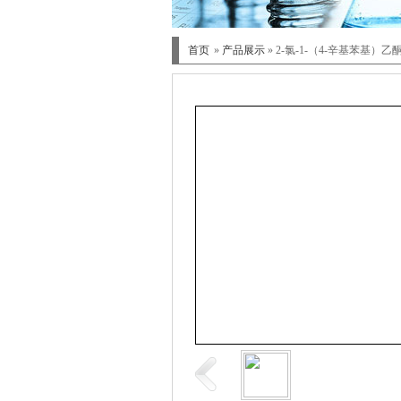
首页
»
产品展示
» 2-氯-1-（4-辛基苯基）乙