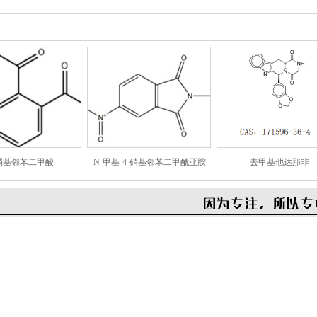
-硝基邻苯二甲酸
N-甲基-4-硝基邻苯二甲酰亚胺
去甲基他达那非