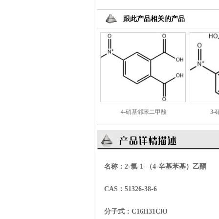
跟此产品相关的产品
4-硝基邻苯二甲酸
3
名称：2-氯-1-（4-辛基苯基）乙酮
CAS：51326-38-6
分子式：C16H31
Cl
O