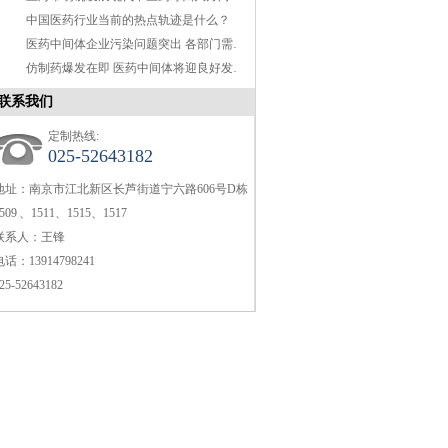
中国医药行业当前的热点轨迹是什么？
医药中间体企业污染问题突出 各部门需携手作战
仿制药爆发在即 医药中间体将迎良好发展机遇
联系我们
定制热线:
025-52643182
地址：南京市江北新区长芦街道宁六路606号D栋
509 、1511、1515、1517
联系人：王锋
电话：13914798241
25-52643182