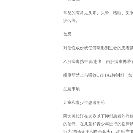
常见的有常见头疼、头晕、嗜睡、失
疲劳等。
禁忌
对活性成份或任何赋形剂过敏的患者
乙肝病毒携带者/患者、丙肝病毒携带
维度新禁止与强效CYP1A2抑制剂（
注意事项：
儿童和青少年患者用药
阿戈美拉汀在18岁以下抑郁患者的疗
的治疗。在儿童和青少年进行的临床
行为(自杀企图和自杀念头)、敌意(