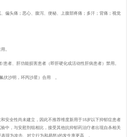
眠、偏头痛；恶心、腹泻、便秘、上腹部疼痛；多汗；背痛；视觉
禁用。
者/患者、肝功能损害患者（即肝硬化或活动性肝病患者）禁用。
如氟伏沙明，环丙沙星）合用 。
效和安全性尚未建立，因此不推荐维度新用于18岁以下抑郁症患者
试验中，与安慰剂组相比，接受其他抗抑郁药治疗者出现自杀相关
主要表现为攻击、对立行为和易怒)的发生率更高 。