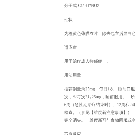
分子式:C
H
NO
15
17
2
性状
为橙黄色薄膜衣片，除去包衣后显白
适应症
用于治疗成人抑郁症 。
用法用量
推荐剂量为25mg，每日1次，睡前口
次，即每次2片25mg，睡前服用。
6周（急性期治疗结束时）、12周和
检查。（参见【维度新注意事项】）
完全消失。 维度新可与食物同服或
不良反应