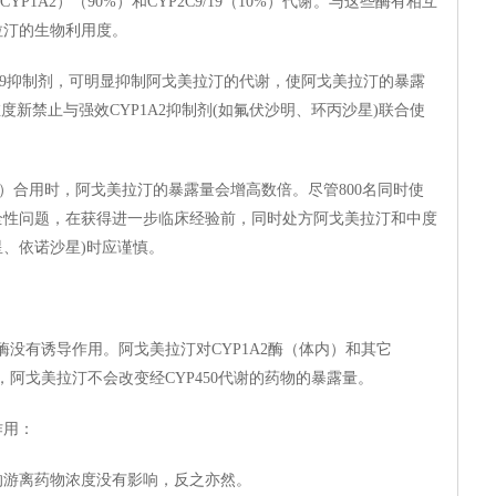
YP1A2）（90%）和CYP2C9/19（10%）代谢。与这些酶有相互
拉汀的生物利用度。
P2C9抑制剂，可明显抑制阿戈美拉汀的代谢，使阿戈美拉汀的暴露
，维度新禁止与强效CYP1A2抑制剂(如氟伏沙明、环丙沙星)联合使
剂）合用时，阿戈美拉汀的暴露量会增高数倍。尽管800名同时使
全性问题，在获得进一步临床经验前，同时处方阿戈美拉汀和中度
星、依诺沙星)时应谨慎。
工酶没有诱导作用。阿戈美拉汀对CYP1A2酶（体内）和其它
此，阿戈美拉汀不会改变经CYP450代谢的药物的暴露量。
作用：
的游离药物浓度没有影响，反之亦然。