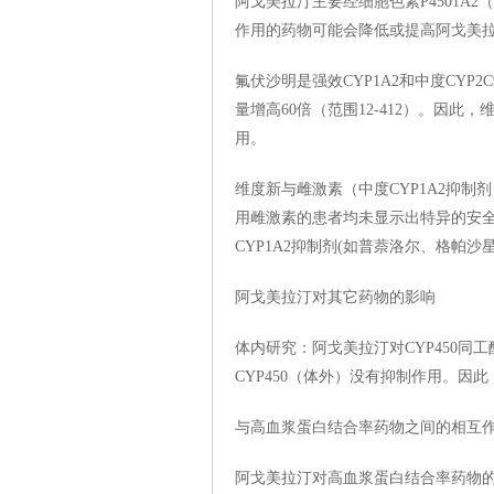
阿戈美拉汀主要经细胞色素P4501A2（C
作用的药物可能会降低或提高阿戈美
氟伏沙明是强效CYP1A2和中度CY
量增高60倍（范围12-412）。因此
用。
维度新与雌激素（中度CYP1A2抑制
用雌激素的患者均未显示出特异的安
CYP1A2抑制剂(如普萘洛尔、格帕沙
阿戈美拉汀对其它药物的影响
体内研究：阿戈美拉汀对CYP450同
CYP450（体外）没有抑制作用。因
与高血浆蛋白结合率药物之间的相互
阿戈美拉汀对高血浆蛋白结合率药物