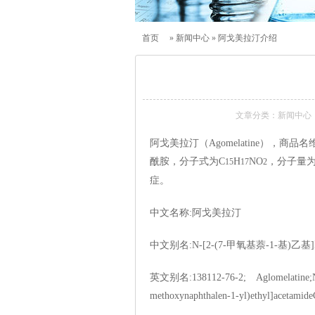
首页
»
新闻中心
» 阿戈美拉汀介绍
文章分类：
新闻中心
阿戈美拉汀（Agomelatine），
酰胺，分子式为C
H
NO
，分子量为
15
17
2
症。
中文名称:阿戈美拉汀
中文别名:N-[2-(7-甲氧基萘-1-基)乙基]
英文别名:138112-76-2; Aglomelatine;N-[2
methoxynaphthalen-1-yl)ethyl]acetamid