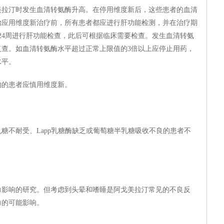
美拉汀时发生血清转氨酶升高。在停用维度新后，这些患者的血清
始应用维度新治疗前，所有患者都应进行肝功能检测，并在治疗期
和24周进行肝功能检查，此后可根据临床需要检查。发生血清转氨
复查。如血清转氨酶水平超过正常上限值的3倍以上应停止用药，
水平。
物的患者应慎用维度新。
糖不耐受、Lapp乳糖酶缺乏或葡萄糖半乳糖吸收不良的患者不
力影响的研究。但考虑到头晕和嗜睡是阿戈美拉汀常见的不良反
力的可能影响。